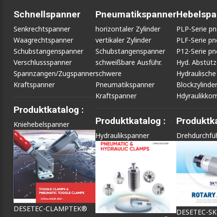
Schnellspanner
Pneumatikspanner
Hebelspa
Senkrechtspanner
horizontaler Zylinder
PLP-Serie p
Waagrechtspanner
vertikaler Zylinder
PLF-Serie p
Schubstangenspanner
Schubstangenspanner
P12-Serie p
Verschlussspanner
schweißbare Ausführ.
Hyd. Abstüt
Spannzangen/Zugspanner
schwere
Hydraulische
Kraftspanner
Pneumatikspanner
Blockzylinde
Kraftspanner
Hdyraulikko
Produktkatalog :
Produktkatalog :
Produktka
Kniehebelspanner
Hydraulikspanner
Drehdurchfü
DESETEC-CLAMPTEK®
DESETEC-S