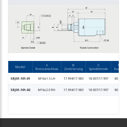
A
B
C
Max.
Model
Rotoranschluss
Zentrierung
Spindelende
Durchfl
SRJ01-101-01
M16x1.5 LH
17.994/17.983
18.007/17.997
80 L/Min
SRJ01-101-02
M16x2.0 RH
17.994/17.983
18.007/17.997
80 L/Min