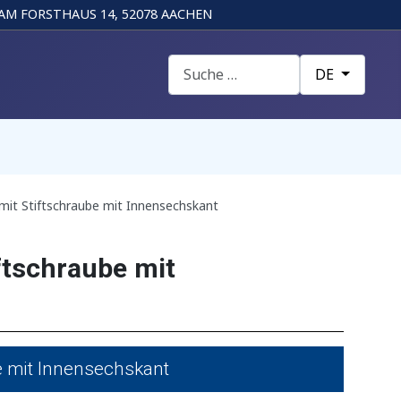
AM FORSTHAUS 14, 52078 AACHEN
Suchen
Sprache auswä
DE
mit Stiftschraube mit Innensechskant
ftschraube mit
e mit Innensechskant