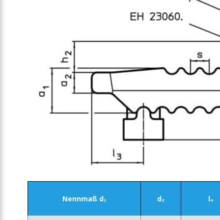
Nennmaß d₁
d₂
l₄