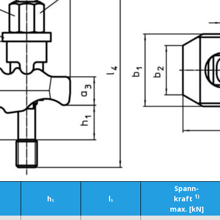
Spann-
1)
h₁
l₁
kraft
max. [kN]