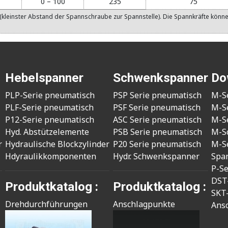
0 – 100
235
75
(kleinster Abstand der Spannschraube zur Spannstelle). Die Spannkräfte könn
Hebelspanner
Schwenkspanner
Do
PLP-Serie pneumatisch
PSP Serie pneumatisch
M-S
PLF-Serie pneumatisch
PSF Serie pneumatisch
M-S
P12-Serie pneumatisch
ASC Serie pneumatisch
M-S
Hyd. Abstützelemente
PSB Serie pneumatisch
M-S
r
Hydraulische Blockzylinder
P20 Serie pneumatisch
M-S
Hdyraulikkomponenten
Hydr. Schwenkspanner
Spa
P-S
DST
Produktkatalog :
Produktkatalog :
SKT
Drehdurchführungen
Anschlagpunkte
Ans