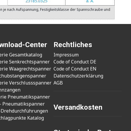
23185.0325
a. A.
en je nach Aufspannung, Festigkeitsklasse der Spannschraube und
wnload-Center
Rechtliches
erie Gesamtkatalog
Impressum
erie Senkrechtspanner
Code of Conduct DE
erie Waagrechtspanner
Code of Conduct EN
chubstangenspanner
Datenschutzerklärung
erie Verschlussspanner
AGB
nnzangen
erie Pneumatikspanner
- Pneumatikspanner
Versandkosten
-Drehdurchführungen
chlagpunkte Katalog