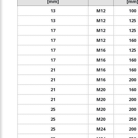
[mm]
[mm
13
M12
100
13
M12
125
17
M12
125
17
M12
160
17
M16
125
17
M16
160
21
M16
160
21
M16
200
21
M20
160
21
M20
200
25
M20
200
25
M20
250
25
M24
200