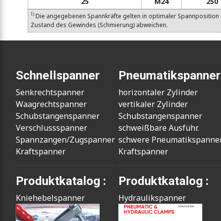
25
M24
250
1)
Die angegebenen Spannkräfte gelten in optimaler Spannposition 
Zustand des Gewindes (Schmierung) abweichen.
Schnellspanner
Pneumatikspanner
Senkrechtspanner
horizontaler Zylinder
Waagrechtspanner
vertikaler Zylinder
Schubstangenspanner
Schubstangenspanner
Verschlussspanner
schweißbare Ausführ.
Spannzangen/Zugspanner
schwere Pneumatikspanne
Kraftspanner
Kraftspanner
Produktkatalog :
Produktkatalog :
Kniehebelspanner
Hydraulikspanner