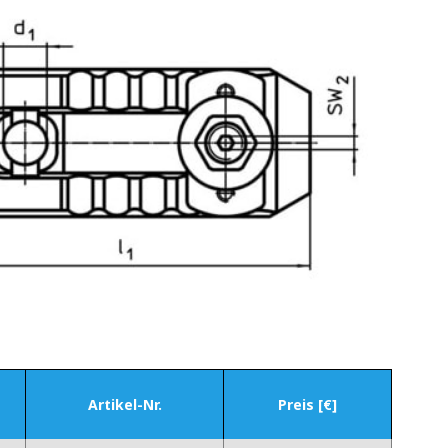
Artikel-Nr.
Preis [€]