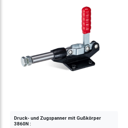
panner Stahlguß
anner Stahlguß
spanner Stahlguß
spanner Edelstahl
panner Stahlguß
panner Stahlguß
Druck- und Zugspanner mit Gußkörper
3860N :