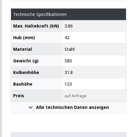
Technische Spezifikationen
it Zusatzverriegelung
Max. Haltekraft (kN)
3.86
Hub (mm)
42
panner mit Verriegelung
Material
Stahl
Gewicht (g)
580
anner mit Verriegelung
Kolbenhöhe
31.8
Bauhöhe
123
t Handgriff
Preis
auf Anfrage
Alle technischen Daten anzeigen
ßkörper
ner waagrecht mit 80mm Hub 3050N