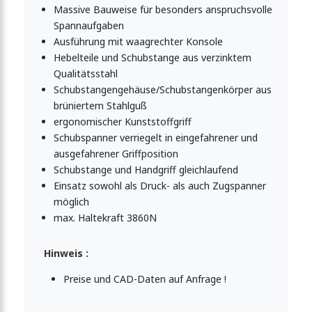
Massive Bauweise für besonders anspruchsvolle
Spannaufgaben
panner mit massivem Grundkörper 2270N
Ausführung mit waagrechter Konsole
Hebelteile und Schubstange aus verzinktem
Qualitätsstahl
anner mit Sicherheitsverriegelung
Schubstangengehäuse/Schubstangenkörper aus
brüniertem Stahlguß
ergonomischer Kunststoffgriff
panner 4540N
Schubspanner verriegelt in eingefahrener und
ausgefahrener Griffposition
Schubstange und Handgriff gleichlaufend
Einsatz sowohl als Druck- als auch Zugspanner
panner massiver Grundkörper
möglich
max. Haltekraft 3860N
panner massiver Grundkörper
Hinweis :
Preise und CAD-Daten auf Anfrage !
anner mit quadratischer Schubstange