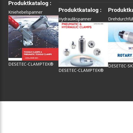
Produktkatalog :
Produktkatalog :
Produktka
Kniehebelspanner
Hydraulikspanner
Drehdurchfü
DESETEC-CLAMPTEK®
DESETEC-S
DESETEC-CLAMPTEK®