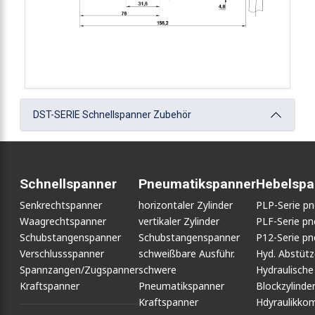
DST-SERIE Schnellspanner Zubehör
Schnellspanner
Pneumatikspanner
Hebelspa
Senkrechtspanner
horizontaler Zylinder
PLP-Serie p
Waagrechtspanner
vertikaler Zylinder
PLF-Serie p
Schubstangenspanner
Schubstangenspanner
P12-Serie p
Verschlussspanner
schweißbare Ausführ.
Hyd. Abstüt
Spannzangen/Zugspanner
schwere
Hydraulische
Kraftspanner
Pneumatikspanner
Blockzylinde
Kraftspanner
Hdyraulikko