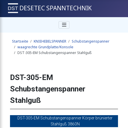
DESETEC SPANNTECHNIK
anner 1800N
Startseite
KNIEHEBELSPANNER
Schubstangenspanner
spanner 1800N
waagrechte Grundplatte/Konsole
DST-305-EM Schubstangenspanner Stahlguß
enspanner 1800N
DST-305-EM
Schubstangenspanner
anner 2000N
Stahlguß
panner Stahlguß
DST-305-EM Schubstangenspanner Körper brünierter
Stahlguß 3860N