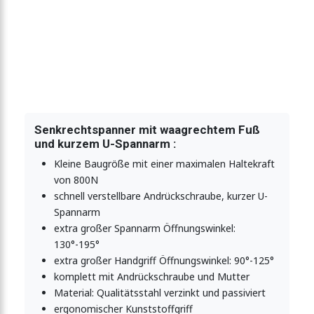
-Vertikalspanner 910N
-Vertikalspanner 910N
Senkrechtspanner mit waagrechtem Fuß
-Vertikalspanner 910N
und kurzem U-Spannarm :
Kleine Baugröße mit einer maximalen Haltekraft
von 800N
-Vertikalspanner 910N
schnell verstellbare Andrückschraube, kurzer U-
Spannarm
extra großer Spannarm Öffnungswinkel:
130°-195°
-Vertikalspanner 910N
extra großer Handgriff Öffnungswinkel: 90°-125°
komplett mit Andrückschraube und Mutter
Material: Qualitätsstahl verzinkt und passiviert
ner-Vertikalspanner 910N
ergonomischer Kunststoffgriff