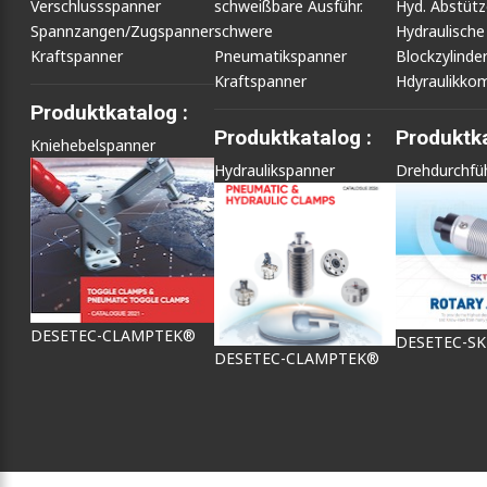
Verschlussspanner
schweißbare Ausführ.
Hyd. Abstüt
Spannzangen/Zugspanner
schwere
Hydraulische
Kraftspanner
Pneumatikspanner
Blockzylinde
Kraftspanner
Hdyraulikko
Produktkatalog :
Produktkatalog :
Produktka
Kniehebelspanner
Hydraulikspanner
Drehdurchfü
DESETEC-CLAMPTEK®
DESETEC-S
DESETEC-CLAMPTEK®