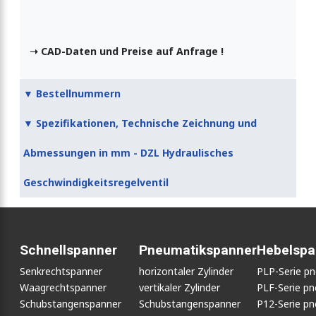
➝ CAD-Daten und Preise auf Anfrage !
▼ Bestellnummern
▼ Spezifikationen, Technische Zeichnung und
Abmessungen in mm - DZL Hydraulisches
Geschwindigkeitsregelventil
Schnellspanner
Pneumatikspanner
Hebelspa
Senkrechtspanner
horizontaler Zylinder
PLP-Serie p
Waagrechtspanner
vertikaler Zylinder
PLF-Serie p
Schubstangenspanner
Schubstangenspanner
P12-Serie p