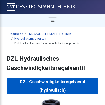
DESETEC SPANNTECHNIK
ndigkeitsregelventil
Startseite
HYDRAULISCHE SPANNTECHNIK
entil-Folgeventil
Hydraulikkomponenten
DZL Hydraulisches Geschwindigkeitsregelventil
entil-Folgeventil
DZL Hydraulisches
Geschwindigkeitsregelventil
tventil-Folgeventil
DZL Geschwindigkeitsregelventil
(hydraulisch)
stärker