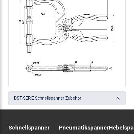
DST-SERIE Schnellspanner Zubehör
Schnellspanner
Pneumatikspanner
Hebelspa