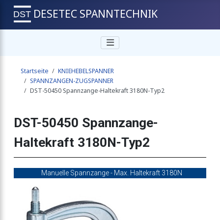
DESETEC SPANNTECHNIK
rspanner senkrecht Haltekraft 3400N
Startseite
KNIEHEBELSPANNER
rspanner waagrecht Haltekraft 3400N
SPANNZANGEN-ZUGSPANNER
DST-50450 Spannzange-Haltekraft 3180N-Typ2
er senkrecht Haltekraft 4000N
DST-50450 Spannzange-
Haltekraft 3180N-Typ2
zwingenart, waagrechter Fuss
Manuelle Spannzange - Max. Haltekraft 3180N
ekraft 800N