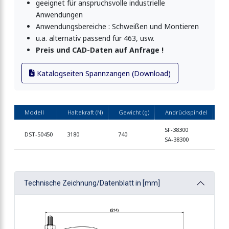
geeignet für anspruchsvolle industrielle
Anwendungen
Schraubzwinge-Spannzwinge 2000N
Anwendungsbereiche : Schweißen und Montieren
u.a. alternativ passend für 463, usw.
Preis und CAD-Daten auf Anfrage !
Katalogseiten Spannzangen (Download)
Modell
Haltekraft (N)
Gewicht (g)
Andrückspindel
Pr
SF-38300
DST-50450
3180
740
a.
SA-38300
Technische Zeichnung/Datenblatt in [mm]