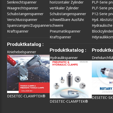
Senkrechtspanner
horizontaler Zylinder
PLP-Serie p
Waagrechtspanner
vertikaler Zylinder
PLF-Serie p
Schubstangenspanner
Schubstangenspanner
P12-Serie p
Verschlussspanner
schweißbare Ausführ.
Hyd. Abstüt
Spannzangen/Zugspanner
schwere
Hydraulische
Kraftspanner
Pneumatikspanner
Blockzylinde
Kraftspanner
Hdyraulikko
Produktkatalog :
Produktkatalog :
Produktka
Kniehebelspanner
Hydraulikspanner
Drehdurchfü
DESETEC-CLAMPTEK®
DESETEC-S
DESETEC-CLAMPTEK®