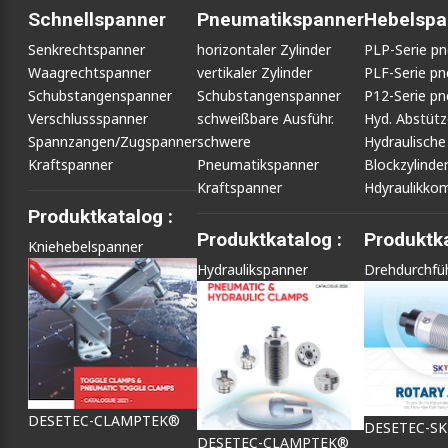
Schnellspanner
Pneumatikspanner
Hebelspa
Senkrechtspanner
horizontaler Zylinder
PLP-Serie p
Waagrechtspanner
vertikaler Zylinder
PLF-Serie p
Schubstangenspanner
Schubstangenspanner
P12-Serie p
Verschlussspanner
schweißbare Ausführ.
Hyd. Abstüt
Spannzangen/Zugspanner
schwere
Hydraulische
Kraftspanner
Pneumatikspanner
Blockzylinde
Kraftspanner
Hdyraulikko
Produktkatalog :
Produktkatalog :
Produktka
Kniehebelspanner
Hydraulikspanner
Drehdurchfü
DESETEC-CLAMPTEK®
DESETEC-S
DESETEC-CLAMPTEK®