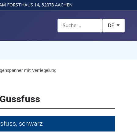
AM FORSTHAUS 14, 52078 AACHEN
Suchen
Sprache auswä
DE
enspanner mit Verriegelung
 Gussfuss
sfuss, schwarz