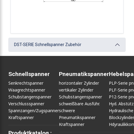
DST-SERIE Schnellspanner Zubehör
Schnellspanner
Pneumatikspanner
Hebelspa
Senkrechtspanner
horizontaler Zylinder
PLP-Serie p
Waagrechtspanner
vertikaler Zylinder
PLF-Serie p
Schubstangenspanner
Schubstangenspanner
P12-Serie p
Verschlussspanner
schweißbare Ausführ.
Hyd. Abstüt
Spannzangen/Zugspanner
schwere
Hydraulische
Kraftspanner
Pneumatikspanner
Blockzylinde
Kraftspanner
Hdyraulikko
Produktkatalog :