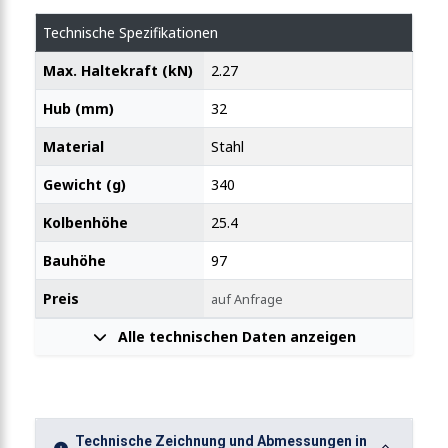
Technische Spezifikationen
it Zusatzverriegelung
Max. Haltekraft (kN)
2.27
Hub (mm)
32
panner mit Verriegelung
Material
Stahl
Gewicht (g)
340
anner mit Verriegelung
Kolbenhöhe
25.4
Bauhöhe
97
t Handgriff
Preis
auf Anfrage
Alle technischen Daten anzeigen
ßkörper
Technische Zeichnung und Abmessungen in
ner waagrecht mit 80mm Hub 3050N