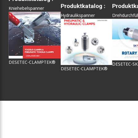
Produktkatalog :
Produktka
Kniehebelspanner
Hydraulikspanner
Drehdurchfü
DESETEC-CLAMPTEK®
DESETEC-S
DESETEC-CLAMPTEK®