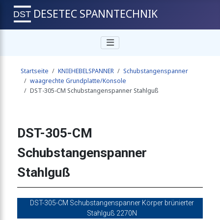
DESETEC SPANNTECHNIK
anner 1800N
Startseite
KNIEHEBELSPANNER
Schubstangenspanner
spanner 1800N
waagrechte Grundplatte/Konsole
DST-305-CM Schubstangenspanner Stahlguß
enspanner 1800N
DST-305-CM
Schubstangenspanner
anner 2000N
Stahlguß
panner Stahlguß
DST-305-CM Schubstangenspanner Körper brünierter
Stahlguß 2270N