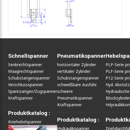
Schnellspanner
Pneumatikspanner
Hebelspa
Senkrechtspanner
horizontaler Zylinder
PLP-Serie p
Waagrechtspanner
vertikaler Zylinder
PLF-Serie p
Schubstangenspanner
Schubstangenspanner
P12-Serie p
Verschlussspanner
schweißbare Ausführ.
Hyd. Abstüt
Spannzangen/Zugspanner
schwere
Hydraulische
Kraftspanner
Pneumatikspanner
Blockzylinde
Kraftspanner
Hdyraulikko
Produktkatalog :
Produktkatalog :
Produktka
Kniehebelspanner
Hydraulikspanner
Drehdurchfü