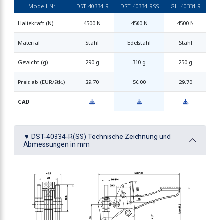
Modell-Nr.
DST-40334-R
DST-40334-RSS
GH-40334-R
Haltekraft (N)
4500 N
4500 N
4500 N
Material
Stahl
Edelstahl
Stahl
Gewicht (g)
290 g
310 g
250 g
Preis ab (EUR/Stk.)
29,70
56,00
29,70
CAD
▼ DST-40334-R(SS) Technische Zeichnung und
Abmessungen in mm