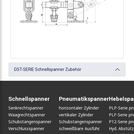
DST-SERIE Schnellspanner Zubehör
Schnellspanner
Pneumatikspanner
Hebelspa
Senkrechtspanner
horizontaler Zylinder
PLP-Serie p
Waagrechtspanner
vertikaler Zylinder
PLF-Serie p
Schubstangenspanner
Schubstangenspanner
P12-Serie p
Verschlussspanner
schweißbare Ausführ.
Hyd. Abstüt