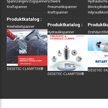
Spannzangen/Zugspanner
schwere
Hydraulische
Kraftspanner
Pneumatikspanner
Blockzylinde
Kraftspanner
Hdyraulikko
Produktkatalog :
Produktkatalog :
Produktka
Kniehebelspanner
Hydraulikspanner
Drehdurchfü
DESETEC-CLAMPTEK®
DESETEC-S
DESETEC-CLAMPTEK®