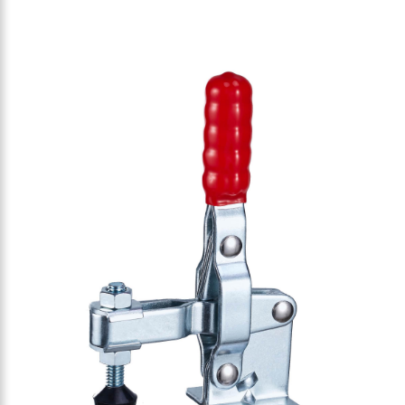
ner-Vertikalspanner 1800N
 mit extra langem Handgriff
r-Vertikalspanner 1800N
-Vertikalspanner 2270N
ner-Vertikalspanner 2270N
r mit Sicherheitsverriegelung 2270N