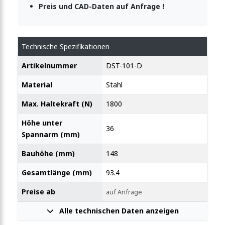
Preis und CAD-Daten auf Anfrage !
-Vertikalspanner 2270N
Technische Spezifikationen
Artikelnummer
DST-101-D
-Vertikalspanner 2270N
Material
Stahl
Max. Haltekraft (N)
1800
-Vertikalspanner 2270N
Höhe unter
36
Spannarm (mm)
-Vertikalspanner 2270N
Bauhöhe (mm)
148
Gesamtlänge (mm)
93.4
-Vertikalspanner 2270N
Preise ab
auf Anfrage
Alle technischen Daten anzeigen
-Vertikalspanner 2270N