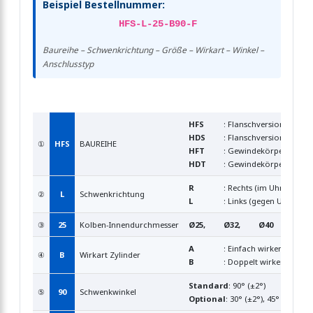
Beispiel Bestellnummer:
HFS-L-25-B90-F
Baureihe – Schwenkrichtung – Größe – Wirkart – Winkel –
Anschlusstyp
HFS
: Flanschversion, einse
HDS
: Flanschversion, dopp
①
HFS
BAUREIHE
HFT
: Gewindekörper, einse
HDT
: Gewindekörper, doppe
R
: Rechts (im Uhrzeigersi
②
L
Schwenkrichtung
L
: Links (gegen Uhrzeiger
③
25
Kolben-Innendurchmesser
Ø25,
Ø32,
Ø40
A
: Einfach wirkend (nich
④
B
Wirkart Zylinder
B
: Doppelt wirkend
Standard
: 90° (±2°)
⑤
90
Schwenkwinkel
Optional
: 30° (±2°), 45° (±2°), 60