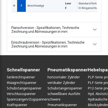
Leer
: Standard Rohrleitung
⑥
F
Anschlusstyp
F
: O-Ringanschluss
Flanschversion - Spezifikationen, Technische
Zeichnung und Abmessungen in mm
Einschraubversion - Spezifikationen, Technische
Zeichnung und Abmessungen in mm
Schnellspanner
Pneumatikspanner
Hebelspa
Senkrechtspanner
horizontaler Zylinder
PLP-Serie p
Waagrechtspanner
vertikaler Zylinder
PLF-Serie p
Schubstangenspanner
Schubstangenspanner
P12-Serie p
Verschlussspanner
schweißbare Ausführ.
Hyd. Abstüt
Spannzangen/Zugspanner
schwere
Hydraulische
Kraftspanner
Pneumatikspanner
Blockzylinde