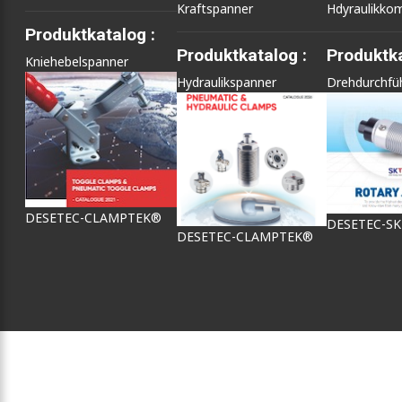
Kraftspanner
Hdyraulikko
Produktkatalog :
Produktkatalog :
Produktka
Kniehebelspanner
Hydraulikspanner
Drehdurchfü
DESETEC-CLAMPTEK®
DESETEC-S
DESETEC-CLAMPTEK®